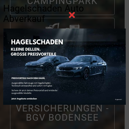
CAMPINGPARK
Hagelschaden Auto
×
Abverkauf
BAU- &
AGRARMASCHINEN
NEU BEI DER AUER
GRUPPE: AUER
VERSICHERUNGEN -
BGV BODENSEE