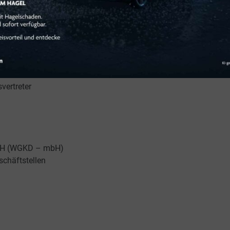
bH
vertreter
 mbH (WGKD – mbH)
chäftstellen