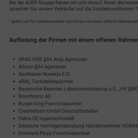
Bei der AUER Gruppe freuen wir uns darauf, Ihnen die neues
sprechen Sie unsere Verkäufer auf die Sonderkonditionen¹ f
¹ gelten nur für Handelsvertreter von Firmen mit einem offenen Rahme
Auflistung der Firmen mit einem offenen Rah
ARAG HGB §84 Arag Agenturen
Allianz §84 Agenturen
Apotheken Noweda E.G.
ARAL Tankstellenpächter
Bayerische Beamten Lebensversicherung a.G. „HV §84“
Bonnfinanz AG
Burger King Franchisepartner
Creditreform GmbH Geschäftsstellen
Dekra SE Ingenieurmodell
Deutsche Vermögensberatung Handelsvertreter HGB84
Domino’s Pizza Franchisepartner