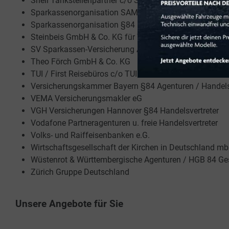
Shell Tankstellenpartner c/o Shell Deutschland Oil Gm
Sparkassenorganisation SAMMELNUMMER
Sparkassenorganisation §84 Handelsvertreter
Steinbeis GmbH & Co. KG für Technologietransfer
SV Sparkassen-Versicherung Agenturen und HGB 84
Theo Förch GmbH & Co. KG
TUI / First Reisebüros c/o TUI AG
Versicherungskammer Bayern §84 Agenturen / Handels
VEMA Versicherungsmakler eG
VGH Versicherungen Hannover §84 Handelsvertreter
Vodafone Partneragenturen u. freie Handelsvertreter
Volks- und Raiffeisenbanken e.G.
Wirtschaftsgesellschaft der Kirchen in Deutschland
Wüstenrot & Württembergische Agenturen / HGB 84 Ges
Zürich Gruppe Deutschland
Unsere Angebote für Sie