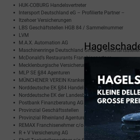
HUK-COBURG Handelsvertreter
Intersport Deutschland eG – Profilierte Partner –
Itzehoer Versicherungen
LBS Geschäftstellen HGB 84 / Sammelnummer
LVM
M.A.X. Automation AG
Hagelschade
Maschinenringe Deutschland GmbH – Geschäftsstelle
McDonald’s Restaurants Franchisepartner
Mecklenburgische Versicherungsgesellschaft §84 HGB
MLP SE §84 Agenturen
MÜNCHENER VEREIN Krankenversicherung a.G.
Norddeutsche EK §84 Handelsvertreter
Norddeutsche EK der Landesbank Berlin AG u. d. Nord
Postbank Finanzberatung AG §84
Provinzial Geschäftsstellen
Provinzial Rheinland Agenturen und HGB §84
REMAX Franchisenehmer c/o BFM Franchise GmbH
R + V Versicherung AG