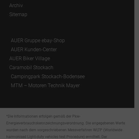
Archiv
Sitemap
AUER Gruppe ebay-Shop
AUER Kunden-Center
AUER Biker Village
Caramobil Stockach
Campingpark Stockach-Bodensee
MTM – Motoren Technik Mayer
*Die Informationen erfolgen gemäß der Pkw-
Energieverbrauchskennzeichnungsverordnung. Die angegebenen Werte
wurden nach dem vorgeschriebenen Messverfahren WLTP (Worldwide
harmonised Light-duty vehicles test Procedure) ermittelt. Der