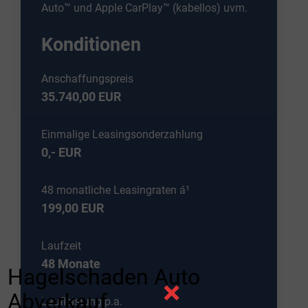
Auto™ und Apple CarPlay™ (kabellos) uvm.
Konditionen
Anschaffungspreis
35.740,00 EUR
Einmalige Leasingsonderzahlung
0,- EUR
48 monatliche Leasingraten á¹
199,00 EUR
Laufzeit
48 Monate
Hagelschaden Auto
×
Abverkauf
Laufleistung p.a.