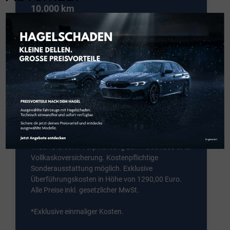
10.000 km
Gesamtbetrag*
9.552,00 EUR
¹ Ein unverbindliches Leasingbeispiel der HYUNDAI
Leasing, ein Geschäftsbereich der Allane SE, Dr.-
Carl-von-Linde-Straße 2, 82049 Pullach. Stand
01/2026. Verbraucher haben ein gesetzliches
Widerrufsrecht. Verpflichtung zum Abschluss einer
Vollkaskoversicherung. Kostenpflichtige
Sonderausstattung möglich. Exklusive
Überführungskosten in Höhe von 1290,00 Euro.
Alle Preise inkl. gesetzlicher MwSt.
*Exklusive einmaliger Kosten.