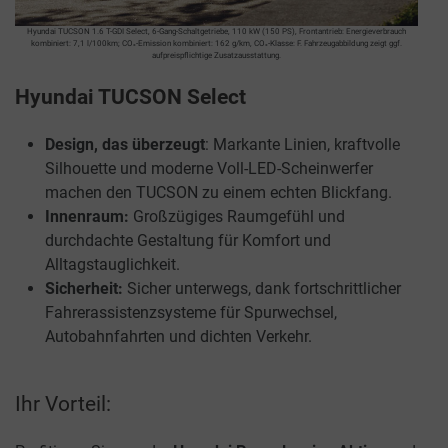
Hyundai TUCSON 1.6 T-GDI Select, 6-Gang-Schaltgetriebe, 110 kW (150 PS), Frontantrieb: Energieverbrauch
kombiniert: 7,1 l/100km; CO₂-Emission kombiniert: 162 g/km, CO₂-Klasse: F. Fahrzeugabbildung zeigt ggf.
aufpreispflichtige Zusatzausstattung.
Hyundai TUCSON Select
Design, das überzeugt
: Markante Linien, kraftvolle
Silhouette und moderne Voll-LED-Scheinwerfer
machen den TUCSON zu einem echten Blickfang.
Innenraum:
Großzügiges Raumgefühl und
durchdachte Gestaltung für Komfort und
Alltagstauglichkeit.
Sicherheit:
Sicher unterwegs, dank fortschrittlicher
Fahrerassistenzsysteme für Spurwechsel,
Autobahnfahrten und dichten Verkehr.
Ihr Vorteil: