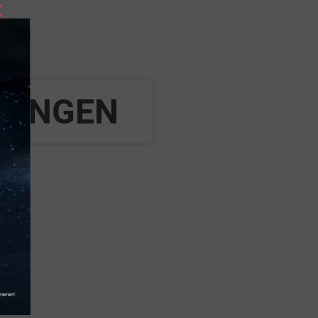
×
ERUNGEN