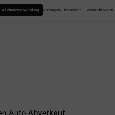
l- & Schadensabwicklung
Neuwagen / -maschinen
Gebrauchtwagen
n Auto Abverkauf