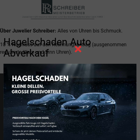
Über Juwelier Schreiber:
Alles von Uhren bis Schmuck.
Hagelschaden Auto
×
10 % Nachlass auf den Rechnungsbetrag (ausgenommen
Abverkauf
reduzierte Ware und Sinn Uhren).
© 2025 AUER Gruppe GmbH.