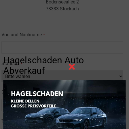
Bodenseeallee 2
78333 Stockach
Vor- und Nachname
*
Hagelschaden Auto
×
Standort
*
Abverkauf
E-Mail
*
Telefonnummer
*