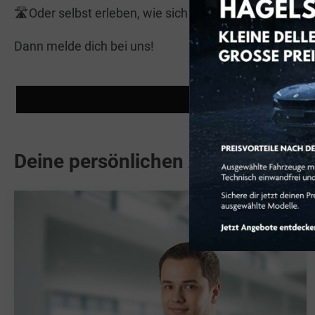
🛣️Oder selbst erleben, wie sich das legendäre Go-Kart
Dann melde dich bei uns!
Deine persönlichen Ansprechpart