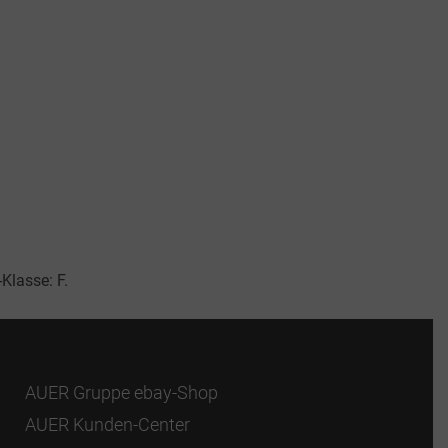
Klasse: F.
AUER Gruppe ebay-Shop
AUER Kunden-Center