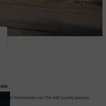
×
MINI
.
perfekt zur Community von The AM Society passen.