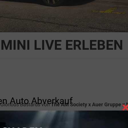
MINI LIVE ERLEBEN
n Auto Abverkauf
 Glorious Bastards von
The AM Society x Auer Gruppe x 
it, Individualität und spontane Abenteuer – Werte, die 