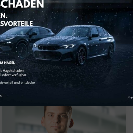
-Feeling anfühlt?
Jetzt Probefahrt vereinbaren!
ner