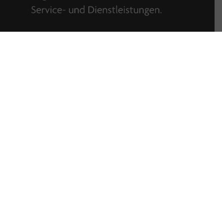
GOOGLE-REZENSIONEN
AUER Gruppe Stockach





AUER Gruppe Ravensburg





AUER Gruppe Konstanz




